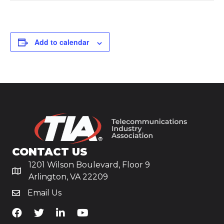
Add to calendar
CONTACT US
1201 Wilson Boulevard, Floor 9
Arlington, VA 22209
Email Us
TiA's Facebook
TiA's Twitter
TiA's LinkedIn
TiA's YouTube