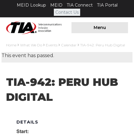
MEID Lookup
MEID
TIA Connect
TIA Portal
Contact Us
Menu
Home
What We Do
Events
Calendar
TIA-942: Peru Hub Digital
This event has passed.
TIA-942: PERU HUB
DIGITAL
DETAILS
Start: