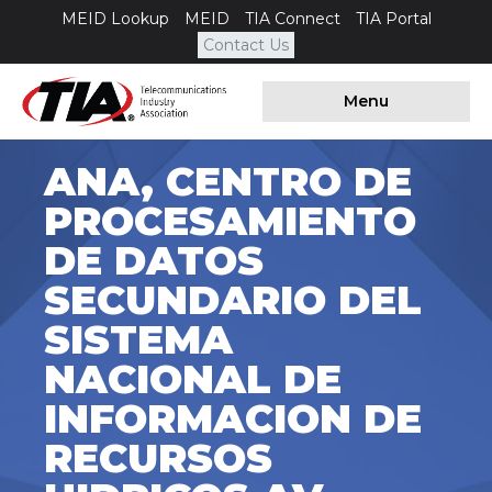
MEID Lookup
MEID
TIA Connect
TIA Portal
Contact Us
Menu
ANA, CENTRO DE
PROCESAMIENTO
DE DATOS
SECUNDARIO DEL
SISTEMA
NACIONAL DE
INFORMACION DE
RECURSOS